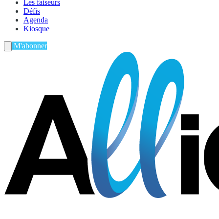
Les faiseurs
Défis
Agenda
Kiosque
M'abonner