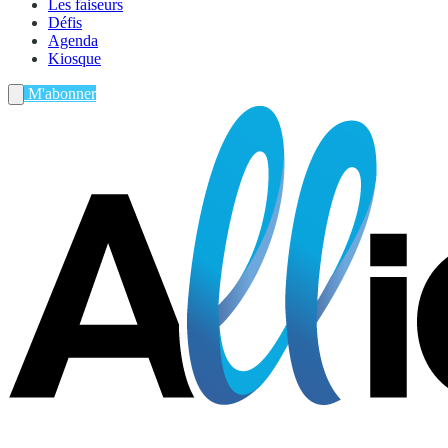
Les faiseurs
Défis
Agenda
Kiosque
M'abonner