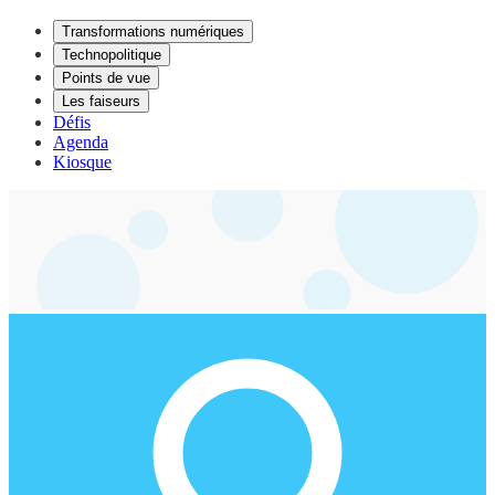
Transformations numériques
Technopolitique
Points de vue
Les faiseurs
Défis
Agenda
Kiosque