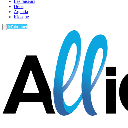
Les faiseurs
Défis
Agenda
Kiosque
M'abonner