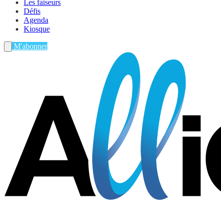
Les faiseurs
Défis
Agenda
Kiosque
M'abonner