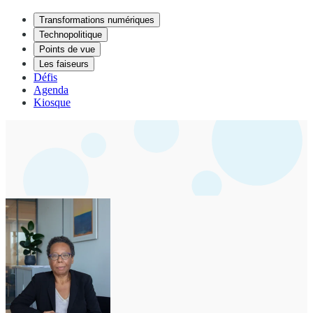
Transformations numériques
Technopolitique
Points de vue
Les faiseurs
Défis
Agenda
Kiosque