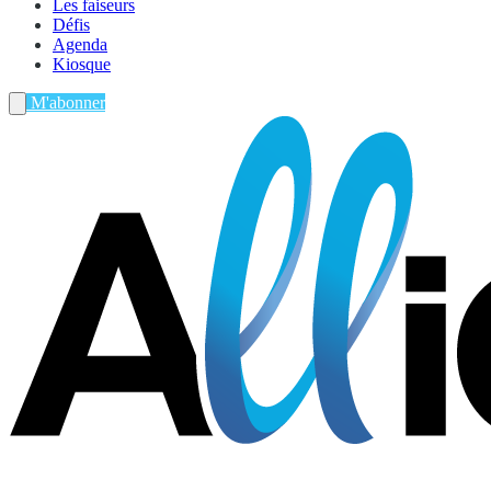
Les faiseurs
Défis
Agenda
Kiosque
M'abonner