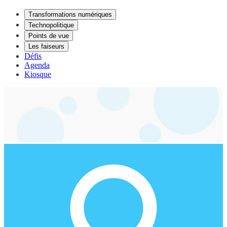
Transformations numériques
Technopolitique
Points de vue
Les faiseurs
Défis
Agenda
Kiosque