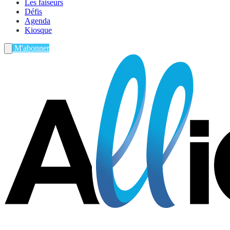
Les faiseurs
Défis
Agenda
Kiosque
M'abonner