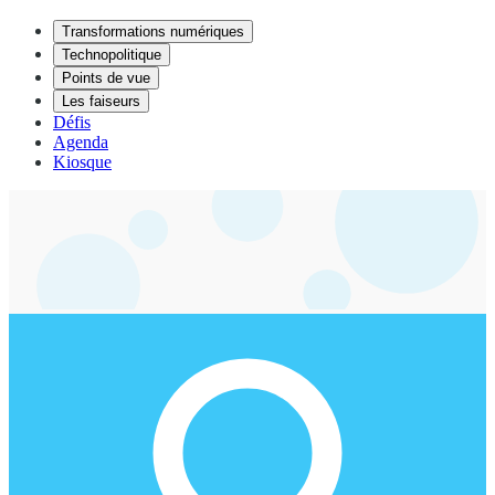
Transformations numériques
Technopolitique
Points de vue
Les faiseurs
Défis
Agenda
Kiosque