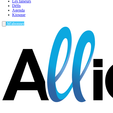
Les faiseurs
Défis
Agenda
Kiosque
M'abonner