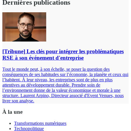
Dernières publications
[Tribune] Les clés pour intégrer les problématiques
RSE à son événement d'entreprise
Tout le monde peut, à son échelle, se poser la question des
conséquences de ses habitudes sur l’économie, la planète et ceux qui
l’habitent. À leur niveau, les entreprises sont de plus en plus
attentives au développement durable. Prendre soin de
l’environnement donne de la valeur économique et morale à une
structure. Laurent Arpino, Directeur associé d'Event Venues, nous
livre son analyse.
À la une
Transformations numériques
Technopolitique