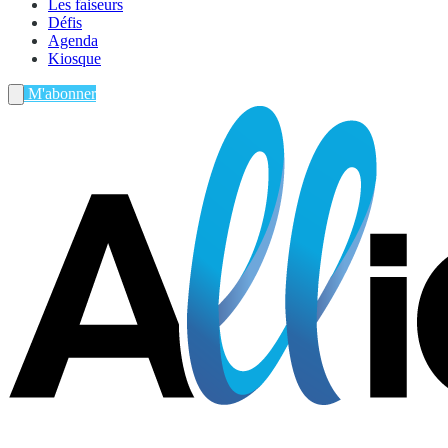
Les faiseurs
Défis
Agenda
Kiosque
M'abonner