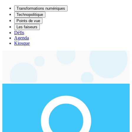
Transformations numériques
Technopolitique
Points de vue
Les faiseurs
Défis
Agenda
Kiosque