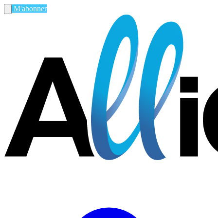
M'abonner