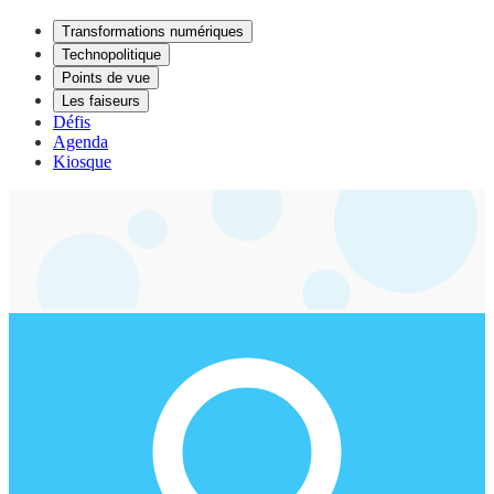
Transformations numériques
Technopolitique
Points de vue
Les faiseurs
Défis
Agenda
Kiosque