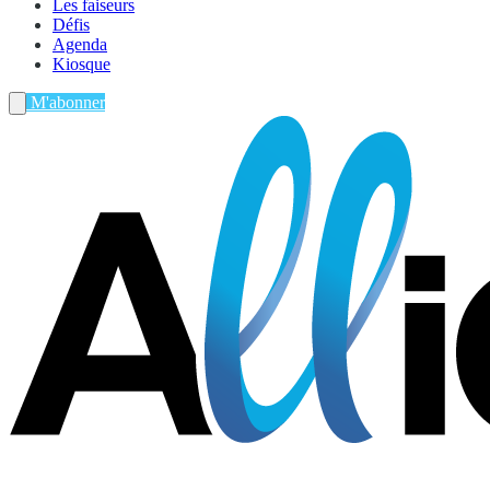
Les faiseurs
Défis
Agenda
Kiosque
M'abonner