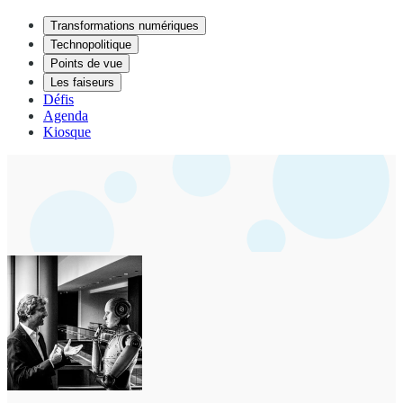
Transformations numériques
Technopolitique
Points de vue
Les faiseurs
Défis
Agenda
Kiosque