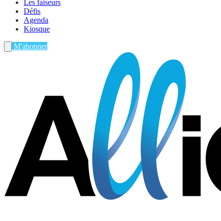
Les faiseurs
Défis
Agenda
Kiosque
M'abonner