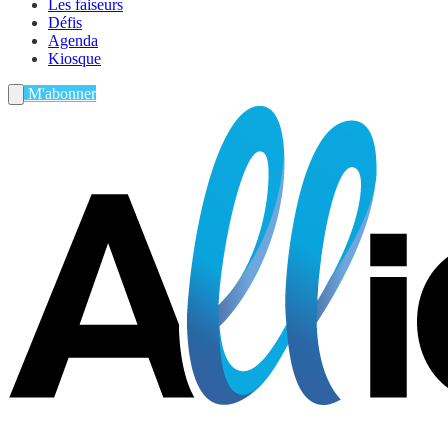
Les faiseurs
Défis
Agenda
Kiosque
M'abonner