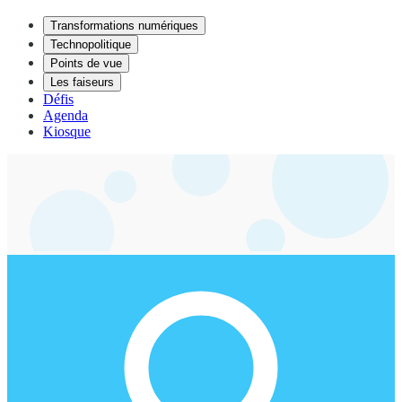
Transformations numériques
Technopolitique
Points de vue
Les faiseurs
Défis
Agenda
Kiosque