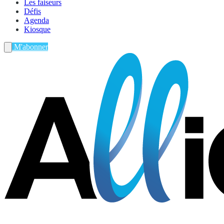
Les faiseurs
Défis
Agenda
Kiosque
M'abonner