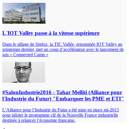
L'IOT Valley passe à la vitesse supérieure
Dans le sillage de Sigfox, la TIC Vallée, renommée IOT Valley au
printemps dernier, met un coup d’accélérateur avec le lancement de
son « Connected Camp »
#SalonIndustrie2016 - Tahar Melliti (Alliance pour
l'Industrie du Futur) "Embarquer les PME et ETI"
L’Alliance pour l’Industrie du Futur a été mise en place mi-2015
pour piloter le programme clé de la Nouvelle France industrielle
destinée à relancer l’économie française.