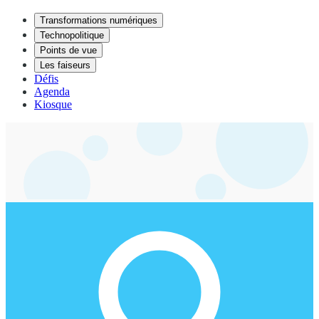
Transformations numériques
Technopolitique
Points de vue
Les faiseurs
Défis
Agenda
Kiosque