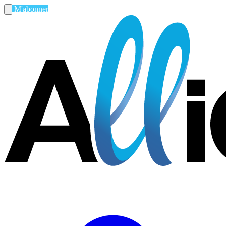
M'abonner