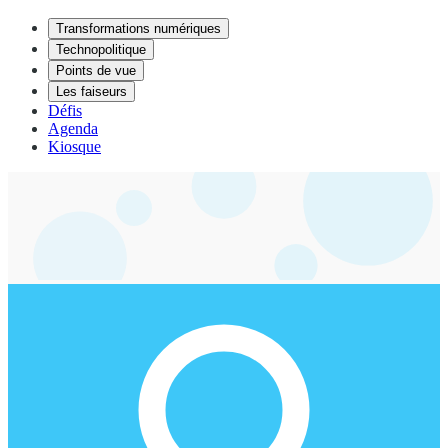
Transformations numériques
Technopolitique
Points de vue
Les faiseurs
Défis
Agenda
Kiosque