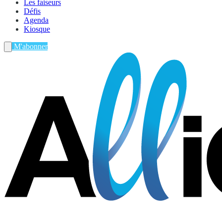
Les faiseurs
Défis
Agenda
Kiosque
M'abonner