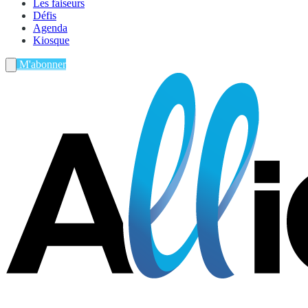
Les faiseurs
Défis
Agenda
Kiosque
M'abonner