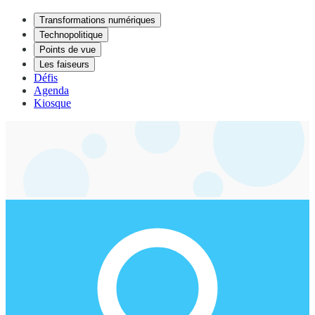
Transformations numériques
Technopolitique
Points de vue
Les faiseurs
Défis
Agenda
Kiosque