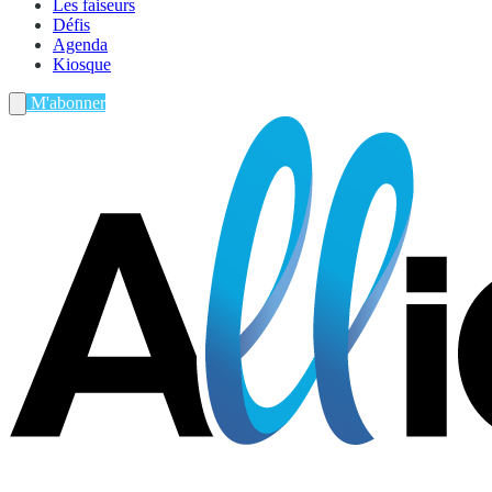
Les faiseurs
Défis
Agenda
Kiosque
M'abonner