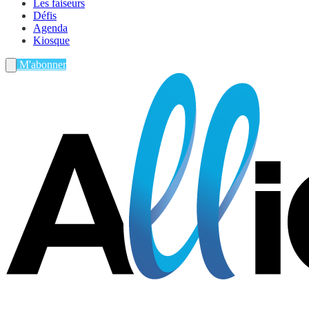
Les faiseurs
Défis
Agenda
Kiosque
M'abonner