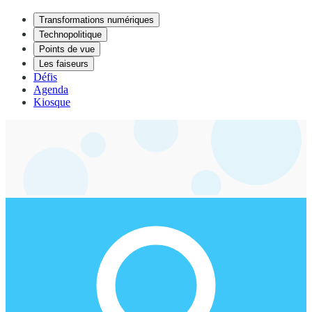
Transformations numériques
Technopolitique
Points de vue
Les faiseurs
Défis
Agenda
Kiosque