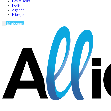
Les faiseurs
Défis
Agenda
Kiosque
M'abonner