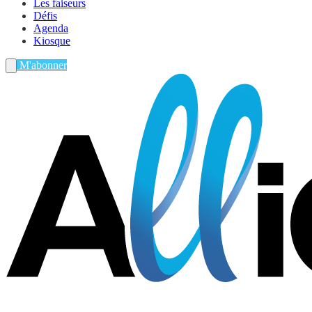
Les faiseurs
Défis
Agenda
Kiosque
M'abonner