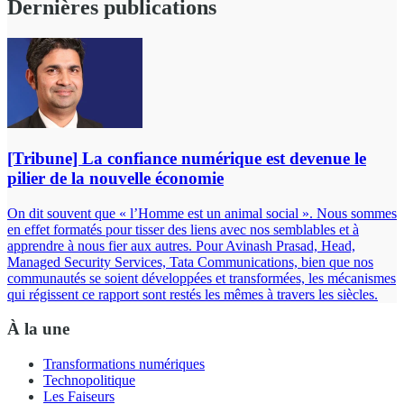
Dernières publications
[Tribune] La confiance numérique est devenue le
pilier de la nouvelle économie
On dit souvent que « l’Homme est un animal social ». Nous sommes
en effet formatés pour tisser des liens avec nos semblables et à
apprendre à nous fier aux autres. Pour Avinash Prasad, Head,
Managed Security Services, Tata Communications, bien que nos
communautés se soient développées et transformées, les mécanismes
qui régissent ce rapport sont restés les mêmes à travers les siècles.
À la une
Transformations numériques
Technopolitique
Les Faiseurs