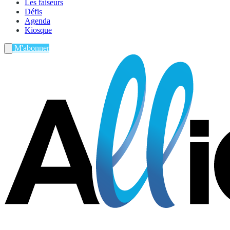
Les faiseurs
Défis
Agenda
Kiosque
M'abonner