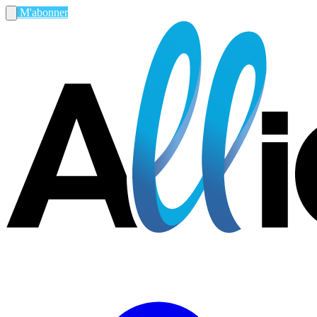
M'abonner