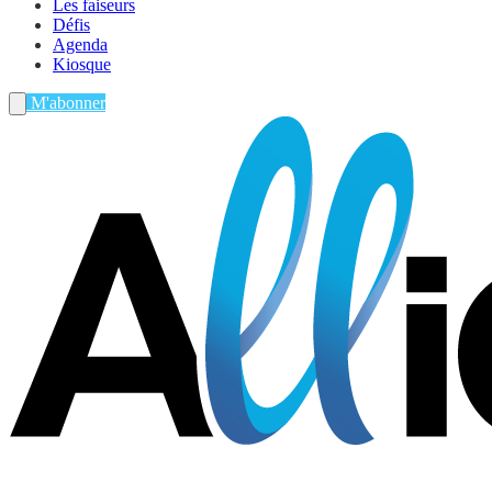
Les faiseurs
Défis
Agenda
Kiosque
M'abonner