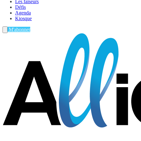
Les faiseurs
Défis
Agenda
Kiosque
M'abonner