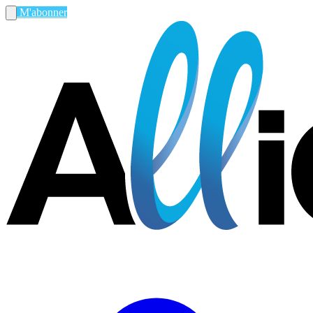
M'abonner