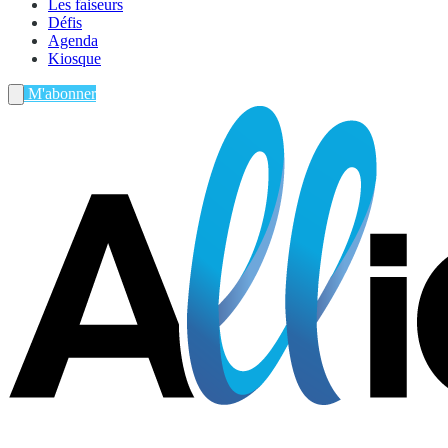
Les faiseurs
Défis
Agenda
Kiosque
M'abonner