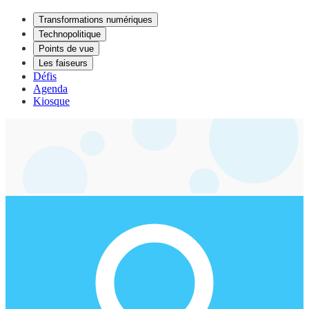
Transformations numériques
Technopolitique
Points de vue
Les faiseurs
Défis
Agenda
Kiosque