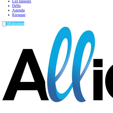
Les faiseurs
Défis
Agenda
Kiosque
M'abonner