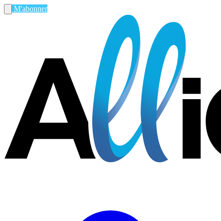
M'abonner