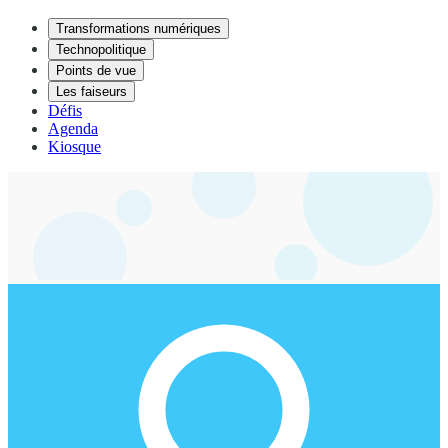
Transformations numériques
Technopolitique
Points de vue
Les faiseurs
Défis
Agenda
Kiosque