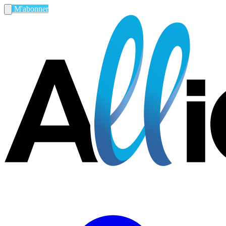
M'abonner