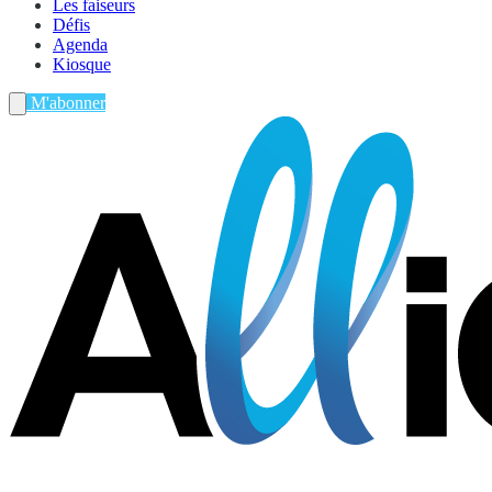
Les faiseurs
Défis
Agenda
Kiosque
M'abonner