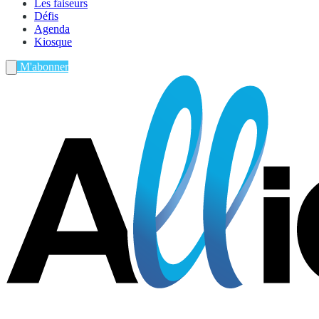
Les faiseurs
Défis
Agenda
Kiosque
M'abonner