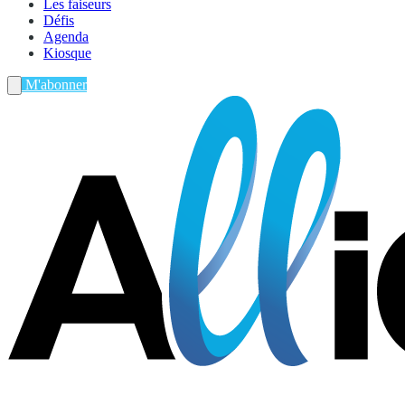
Les faiseurs
Défis
Agenda
Kiosque
M'abonner