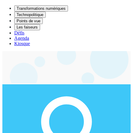
Transformations numériques
Technopolitique
Points de vue
Les faiseurs
Défis
Agenda
Kiosque