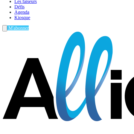
Les faiseurs
Défis
Agenda
Kiosque
M'abonner