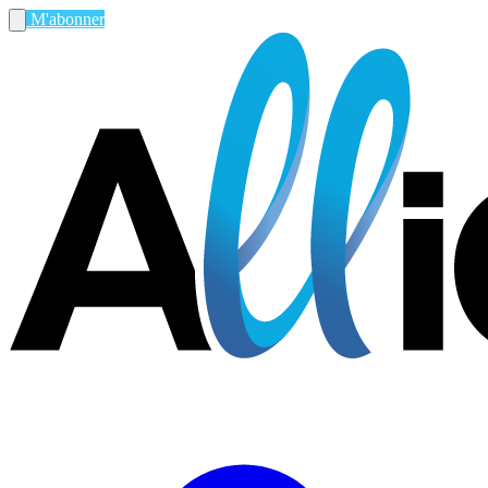
M'abonner