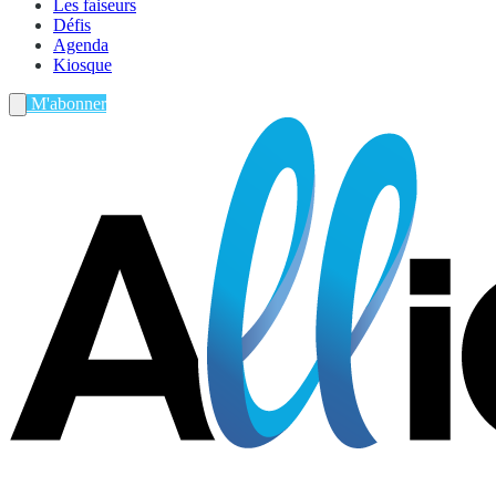
Les faiseurs
Défis
Agenda
Kiosque
M'abonner