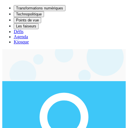
Transformations numériques
Technopolitique
Points de vue
Les faiseurs
Défis
Agenda
Kiosque