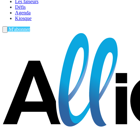
Les faiseurs
Défis
Agenda
Kiosque
M'abonner