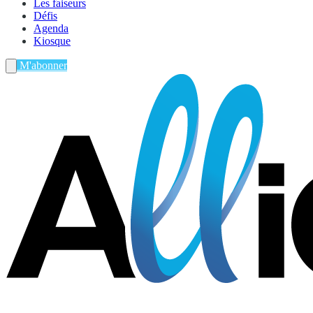
Les faiseurs
Défis
Agenda
Kiosque
M'abonner