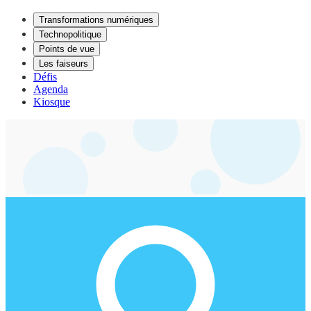
Transformations numériques
Technopolitique
Points de vue
Les faiseurs
Défis
Agenda
Kiosque