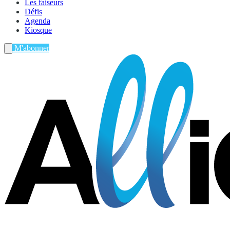
Les faiseurs
Défis
Agenda
Kiosque
M'abonner