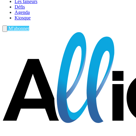
Les faiseurs
Défis
Agenda
Kiosque
M'abonner