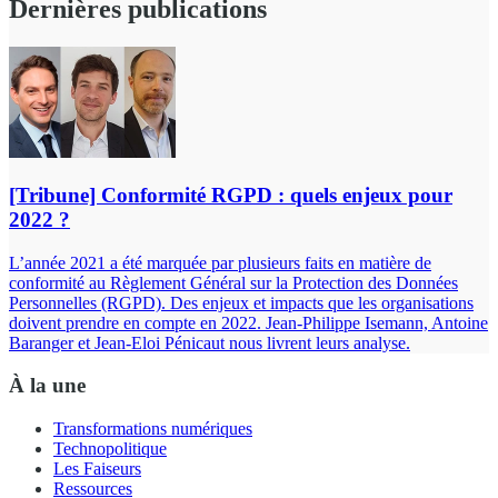
Dernières publications
[Tribune] Conformité RGPD : quels enjeux pour
2022 ?
L’année 2021 a été marquée par plusieurs faits en matière de
conformité au Règlement Général sur la Protection des Données
Personnelles (RGPD). Des enjeux et impacts que les organisations
doivent prendre en compte en 2022. Jean-Philippe Isemann, Antoine
Baranger et Jean-Eloi Pénicaut nous livrent leurs analyse.
À la une
Transformations numériques
Technopolitique
Les Faiseurs
Ressources