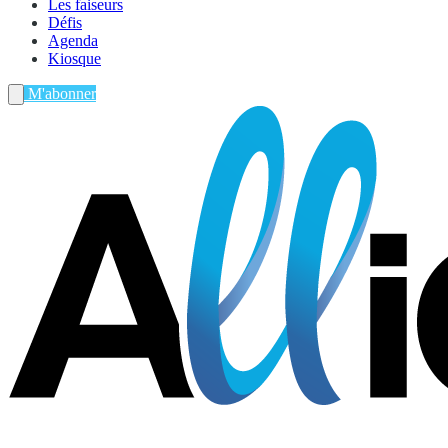
Les faiseurs
Défis
Agenda
Kiosque
M'abonner