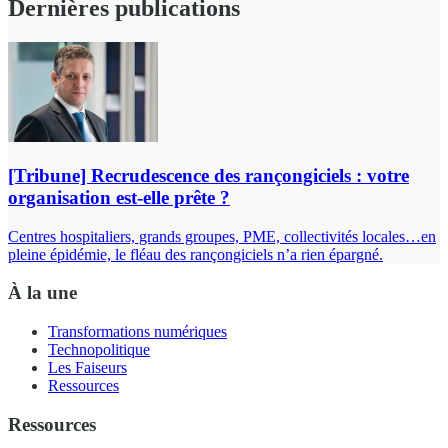
Dernières publications
[Tribune] Recrudescence des rançongiciels : votre
organisation est-elle prête ?
Centres hospitaliers, grands groupes, PME, collectivités locales…en
pleine épidémie, le fléau des rançongiciels n’a rien épargné.
À la une
Transformations numériques
Technopolitique
Les Faiseurs
Ressources
Ressources