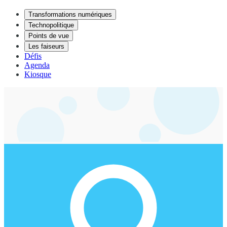
Transformations numériques
Technopolitique
Points de vue
Les faiseurs
Défis
Agenda
Kiosque