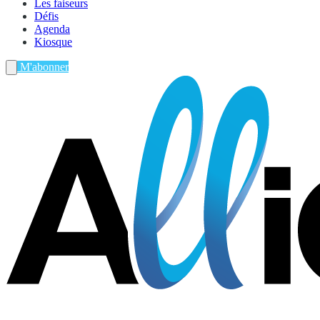
Les faiseurs
Défis
Agenda
Kiosque
M'abonner