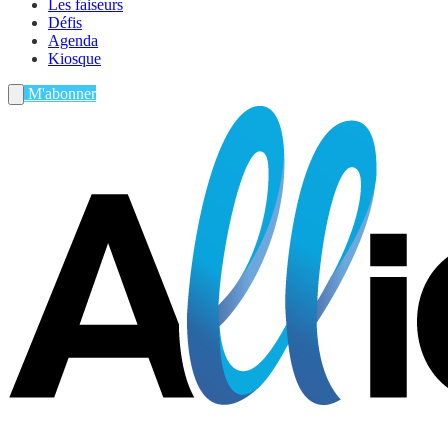
Les faiseurs
Défis
Agenda
Kiosque
M'abonner