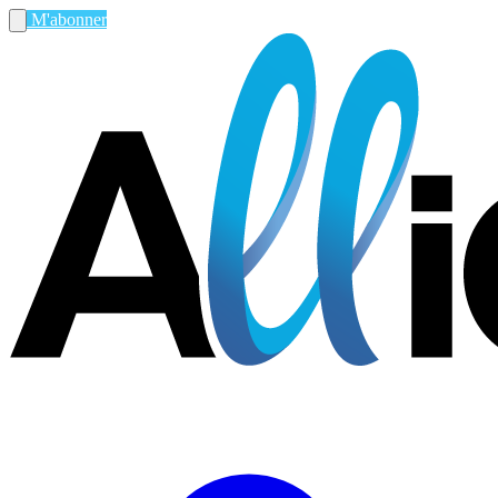
M'abonner