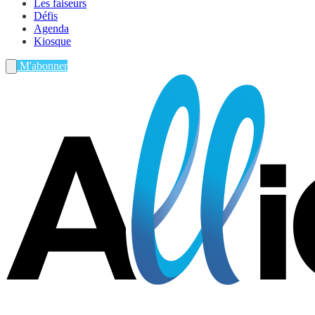
Les faiseurs
Défis
Agenda
Kiosque
M'abonner