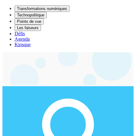
Transformations numériques
Technopolitique
Points de vue
Les faiseurs
Défis
Agenda
Kiosque