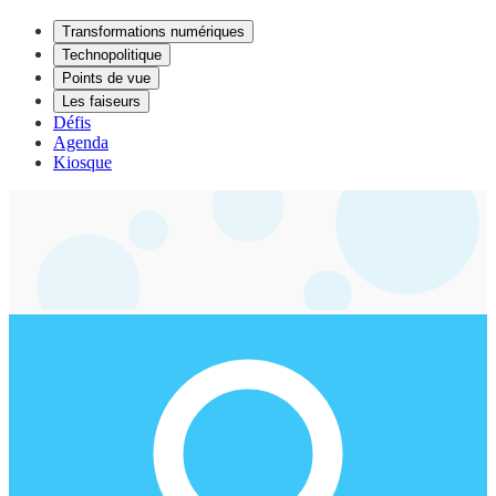
Transformations numériques
Technopolitique
Points de vue
Les faiseurs
Défis
Agenda
Kiosque