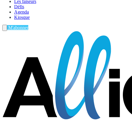
Les faiseurs
Défis
Agenda
Kiosque
M'abonner