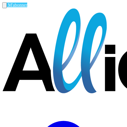
M'abonner