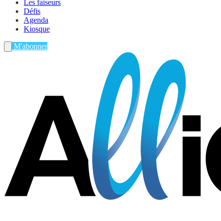
Les faiseurs
Défis
Agenda
Kiosque
M'abonner