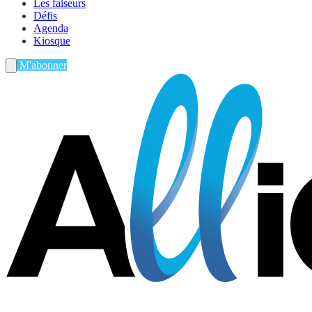
Les faiseurs
Défis
Agenda
Kiosque
M'abonner