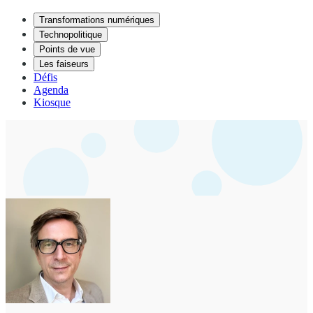
Transformations numériques
Technopolitique
Points de vue
Les faiseurs
Défis
Agenda
Kiosque