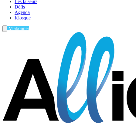
Les faiseurs
Défis
Agenda
Kiosque
M'abonner