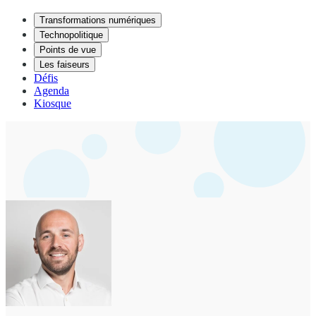
Transformations numériques
Technopolitique
Points de vue
Les faiseurs
Défis
Agenda
Kiosque