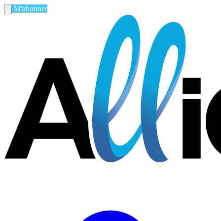
M'abonner