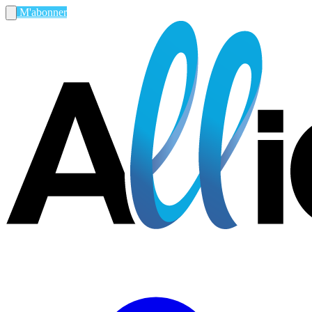
M'abonner