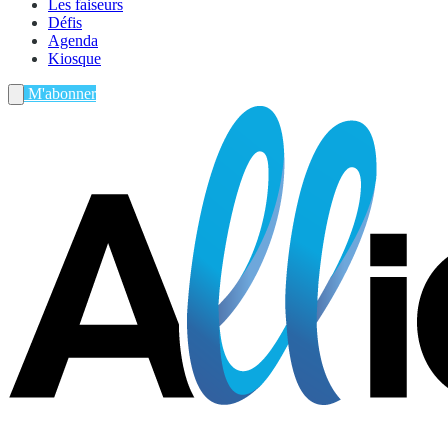
Les faiseurs
Défis
Agenda
Kiosque
M'abonner