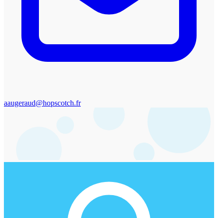
aaugeraud@hopscotch.fr