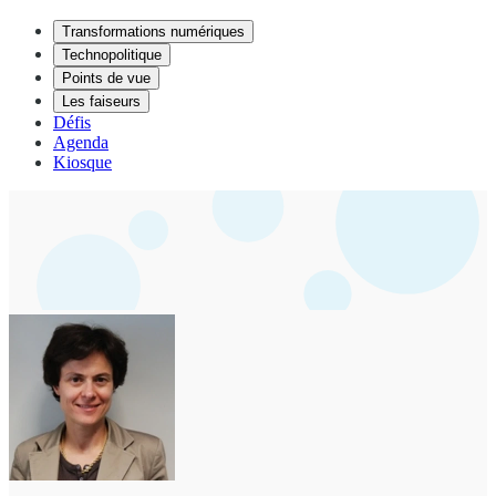
Transformations numériques
Technopolitique
Points de vue
Les faiseurs
Défis
Agenda
Kiosque