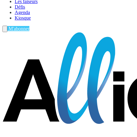
Les faiseurs
Défis
Agenda
Kiosque
M'abonner