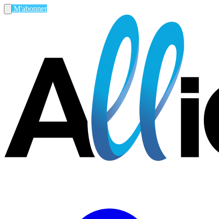
M'abonner