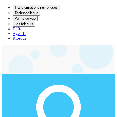
Transformations numériques
Technopolitique
Points de vue
Les faiseurs
Défis
Agenda
Kiosque