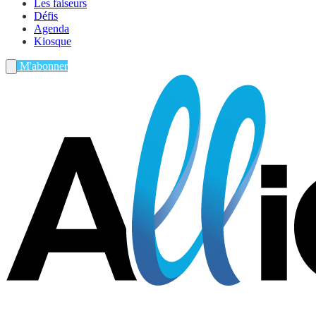
Les faiseurs
Défis
Agenda
Kiosque
M'abonner