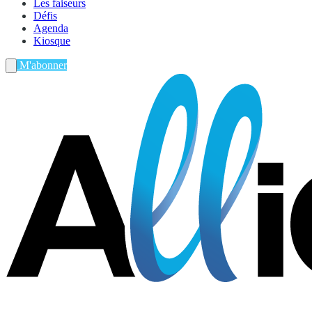
Les faiseurs
Défis
Agenda
Kiosque
M'abonner