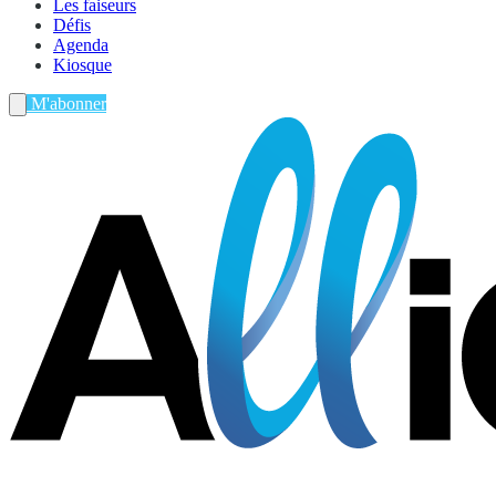
Les faiseurs
Défis
Agenda
Kiosque
M'abonner