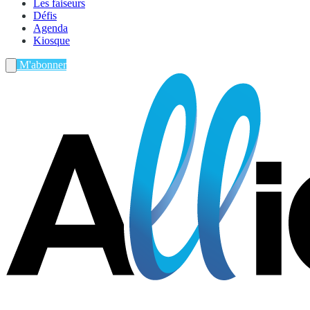
Les faiseurs
Défis
Agenda
Kiosque
M'abonner