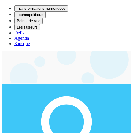
Transformations numériques
Technopolitique
Points de vue
Les faiseurs
Défis
Agenda
Kiosque