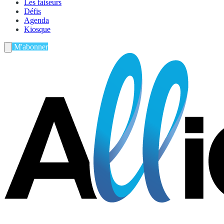
Les faiseurs
Défis
Agenda
Kiosque
M'abonner