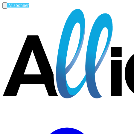
M'abonner