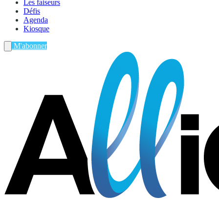
Les faiseurs
Défis
Agenda
Kiosque
M'abonner