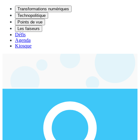
Transformations numériques
Technopolitique
Points de vue
Les faiseurs
Défis
Agenda
Kiosque