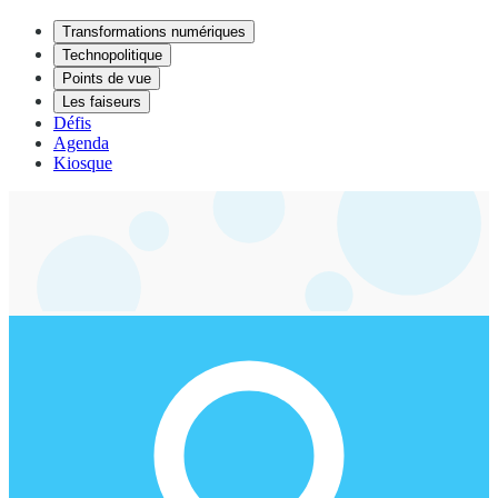
Transformations numériques
Technopolitique
Points de vue
Les faiseurs
Défis
Agenda
Kiosque