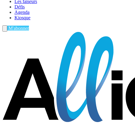
Les faiseurs
Défis
Agenda
Kiosque
M'abonner