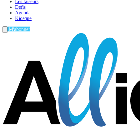
Les faiseurs
Défis
Agenda
Kiosque
M'abonner